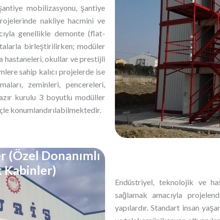
şantiye mobilizasyonu, şantiye
projelerinde nakliye hacmini ve
ıyla genellikle demonte (flat-
alarla birleştirilirken; modüler
ra hastaneleri, okullar ve prestijli
mlere sahip kalıcı projelerde ise
ları, zeminleri, pencereleri,
hazır kurulu 3 boyutlu modüller
çle konumlandırılabilmektedir.
r (Özel Donanımlı
 Kabinler)
Endüstriyel, teknolojik ve h
sağlamak amacıyla projelendi
yapılardır. Standart insan yaşa