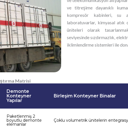
ve telekomünikasyon altyapıları 
ve titreşime dayanıklı kuman
kompresör kabinleri, su ar
laboratuvarlar, kimyasal atık
üniteleri olarak tasarlanma
seviyesinde sızdırmazlık, elektr
iklimlendirme sistemleri ile dona
aştırma Matrisi
Demonte
Konteyner
Birleşim Konteyner Binalar
Yapılar
Paketlenmiş 2
boyutlu demonte
Çoklu volumetrik ünitelerin entegras
elemanlar