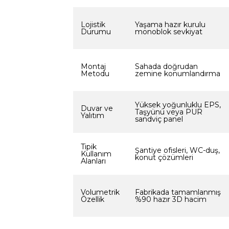
Lojistik
Yaşama hazır kurulu
Durumu
monoblok sevkiyat
Montaj
Sahada doğrudan
Metodu
zemine konumlandırma
Yüksek yoğunluklu EPS,
Duvar ve
Taşyünü veya PUR
Yalıtım
sandviç panel
Tipik
Şantiye ofisleri, WC-duş,
Kullanım
konut çözümleri
Alanları
Volumetrik
Fabrikada tamamlanmış
Özellik
%90 hazır 3D hacim