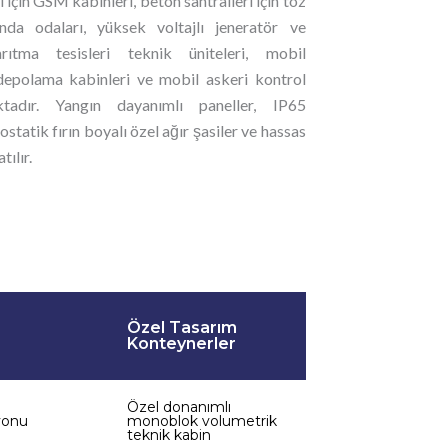
için GSM kabinleri, beton santralleri için toz
da odaları, yüksek voltajlı jeneratör ve
ıtma tesisleri teknik üniteleri, mobil
 depolama kabinleri ve mobil askeri kontrol
ktadır. Yangın dayanımlı paneller, IP65
ostatik fırın boyalı özel ağır şasiler ve hassas
tılır.
Özel Tasarım
Konteynerler
Özel donanımlı
yonu
monoblok volumetrik
teknik kabin