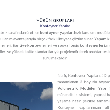
ÜRÜN GRUPLARI
Konteyner Yapılar
brik tarafından üretilen
konteyner yapılar
, hızlı kurulum, modüle
ullanım avantajlarıyla birçok farklı ihtiyaca çözüm sunar.
Yaşam k
nerleri
,
şantiye konteynerleri
ve
sosyal tesis konteynerleri
, 
ileri ve yüksek kalite standartlarıyla projelendirilerek anahtar tesl
sunulmaktadır.
Nuriş Konteyner Yapıları, 2D p
tamamlanan 3 boyutlu taşıyıcı
Volumetrik Modüler Yapı Te
mühendislik sistemi, yapısal 
yaşama hazır şekilde tamamla
Konteyner yapılarımızın al