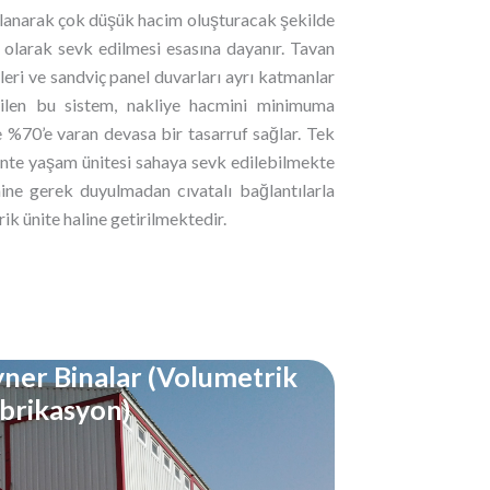
anlanarak çok düşük hacim oluşturacak şekilde
 olarak sevk edilmesi esasına dayanır. Tavan
leri ve sandviç panel duvarları ayrı katmanlar
ilen bu sistem, nakliye hacmini minimuma
de %70’e varan devasa bir tasarruf sağlar. Tek
onte yaşam ünitesi sahaya sevk edilebilmekte
ine gerek duyulmadan cıvatalı bağlantılarla
ik ünite haline getirilmektedir.
ner Binalar (Volumetrik
brikasyon)