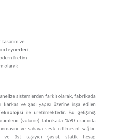
r tasarım ve
onteynerleri
,
modern üretim
im olarak
anelize sistemlerden farklı olarak, fabrikada
 karkas ve şasi yapısı üzerine inşa edilen
knolojisi
ile üretilmektedir. Bu gelişmiş
hacimlerin (volume) fabrikada %90 oranında
nmasını ve sahaya sevk edilmesini sağlar.
t ve üst taşıyıcı şasisi, statik hesap