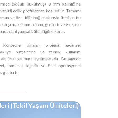
formed (soğuk bükülmüş) 3 mm kalınlığına
nizli çelik profillerden imal edilir. Tamamı
mun ve özel kilit bağlantılarıyla üretilen bu
 karşı maksimum direnç gösterir ve en zorlu
ltında dahi yapısal bütünlüğünü korur.
Konteyner binaları, projenin hacimsel
 nakliye bütçelerine ve teknik kullanım
ı alt ürün grubuna ayrılmaktadır. Bu sayede
yel, kamusal, lojistik ve özel operasyonel
s gösterir:
ri (Tekil Yaşam Üniteleri)