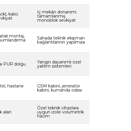
İç mekân donanımı
k), kalıcı
tamamlanmış
vkiyat
monoblok sevkiyat
talı montaj,
Sahada teknik ekipman
onumlandırma
bağlantılarının yapılması
Yangın dayanımlı özel
ya PUR dolgu
yalıtım sistemleri
otel, hastane
GSM kabini, jeneratör
kabini, kumanda odası
Özel teknik cihazlara
k alan
uygun izole volumetrik
hacim