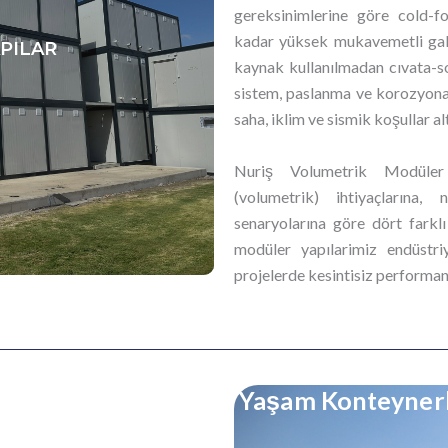
gereksinimlerine göre cold-
kadar yüksek mukavemetli galva
PILAR
kaynak kullanılmadan cıvata-so
sistem, paslanma ve korozyona
saha, iklim ve sismik koşullar a
Nuriş Volumetrik Modüler 
(volumetrik) ihtiyaçlarına,
senaryolarına göre dört farkl
modüler yapılarimiz endüstri
projelerde kesintisiz performan
Yaşam Konteynerle