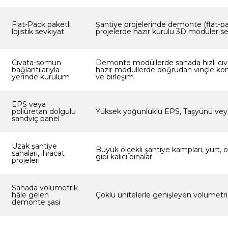
Flat-Pack paketli
Şantiye projelerinde demonte (flat-pac
lojistik sevkiyat
projelerde hazır kurulu 3D modüler se
Cıvata-somun
Demonte modüllerde sahada hızlı cıva
bağlantılarıyla
hazır modüllerde doğrudan vinçle k
yerinde kurulum
ve birleşim
EPS veya
poliüretan dolgulu
Yüksek yoğunluklu EPS, Taşyünü ve
sandviç panel
Uzak şantiye
Büyük ölçekli şantiye kampları, yurt, 
sahaları, ihracat
gibi kalıcı binalar
projeleri
Sahada volumetrik
hâle gelen
Çoklu ünitelerle genişleyen volumetri
demonte şasi