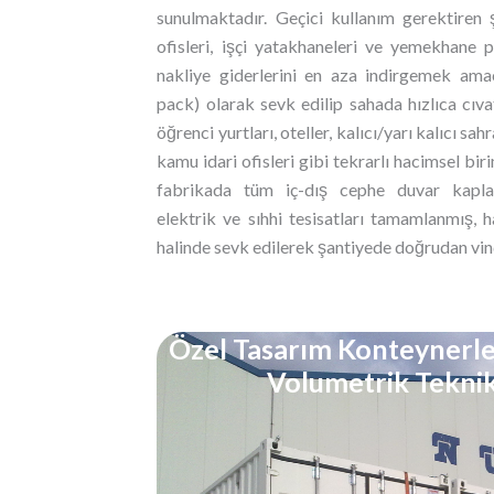
sunulmaktadır. Geçici kullanım gerektiren 
ofisleri, işçi yatakhaneleri ve yemekhane 
nakliye giderlerini en aza indirgemek amac
pack) olarak sevk edilip sahada hızlıca cıvat
öğrenci yurtları, oteller, kalıcı/yarı kalıcı sah
kamu idari ofisleri gibi tekrarlı hacimsel biri
fabrikada tüm iç-dış cephe duvar kaplama
elektrik ve sıhhi tesisatları tamamlanmış, 
halinde sevk edilerek şantiyede doğrudan vin
Özel Tasarım Konteynerle
Volumetrik Teknik