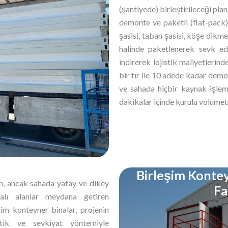
(şantiyede) birleştirileceği pl
demonte ve paketli (flat-pack)
şasisi, taban şasisi, köşe dikme
halinde paketlenerek sevk ed
indirerek lojistik maliyetlerin
bir tır ile 10 adede kadar dem
ve sahada hiçbir kaynak işlem
dakikalar içinde kurulu volumetr
Birleşim Kontey
n, ancak sahada yatay ve dikey
Fa
palı alanlar meydana getiren
şim konteyner binalar, projenin
stik ve sevkiyat yöntemiyle