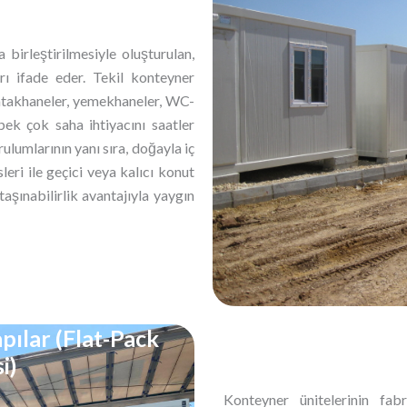
birleştirilmesiyle oluşturulan,
ı ifade eder. Tekil konteyner
, yatakhaneler, yemekhaneler, WC-
pek çok saha ihtiyacını saatler
rulumlarının yanı sıra, doğayla iç
sleri ile geçici veya kalıcı konut
şınabilirlik avantajıyla yaygın
ılar (Flat-Pack
i)
Konteyner ünitelerinin fabr