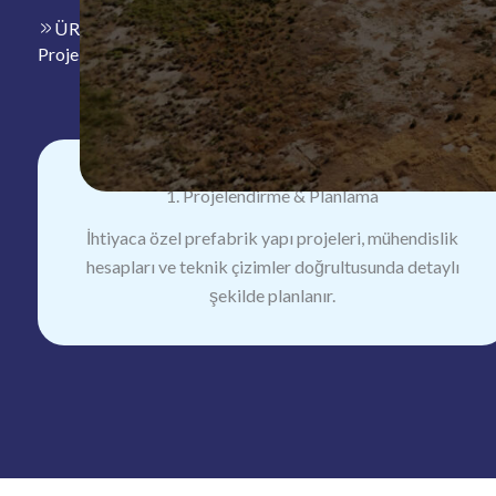
ÜRETİM SÜRECİMİZ
Projelere Değer Katan Üretim Sürecimiz
1. Projelendirme & Planlama
İhtiyaca özel prefabrik yapı projeleri, mühendislik
hesapları ve teknik çizimler doğrultusunda detaylı
şekilde planlanır.