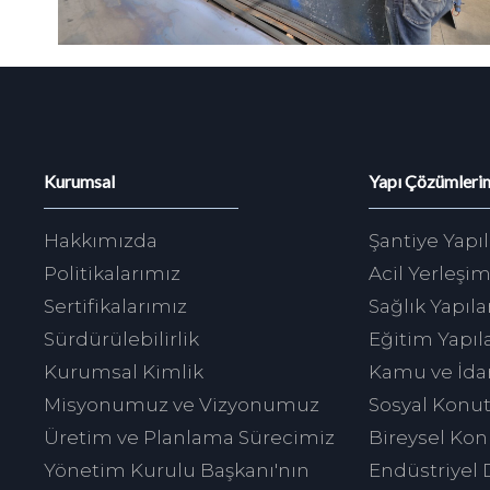
Kurumsal
Yapı Çözümleri
Hakkımızda
Şantiye Yapıl
Politikalarımız
Acil Yerleşim
Sertifikalarımız
Sağlık Yapıla
Sürdürülebilirlik
Eğitim Yapıla
Kurumsal Kimlik
Kamu ve İdar
Misyonumuz ve Vizyonumuz
Sosyal Konu
Üretim ve Planlama Sürecimiz
Bireysel Kon
Yönetim Kurulu Başkanı'nın
Endüstriyel 