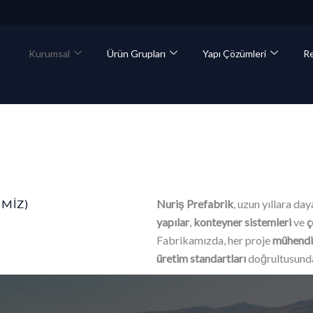
Kurumsal
Ürün Grupları
Yapı Çözümleri
Re
İMİZ)
Nuriş Prefabrik
, uzun yıllara da
yapılar
,
konteyner sistemleri
ve
ç
Fabrikamızda, her proje
mühendis
üretim standartları
doğrultusunda