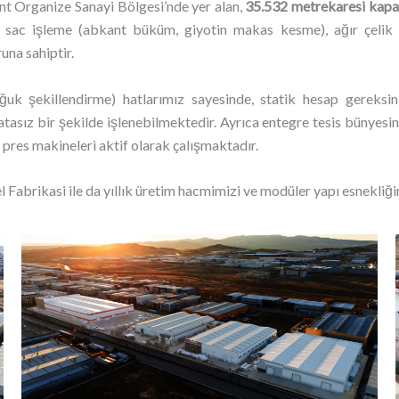
nt Organize Sanayi Bölgesi’nde yer alan,
35.532 metrekaresi kapal
z; sac işleme (abkant büküm, giyotin makas kesme), ağır çelik 
na sahiptir.
oğuk şekillendirme) hatlarımız sayesinde, statik hesap gereks
asız bir şekilde işlenebilmektedir. Ayrıca entegre tesis bünyesinde;
l pres makineleri aktif olarak çalışmaktadır.
Fabrikasi ile da yıllık üretim hacmimizi ve modüler yapı esnekliğ