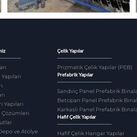
miz
Çelik Yapılar
arı
Prizmatik Çelik Yapılar (PEB)
Prefabrik Yapılar
 Yapıları
rı
Sandviç Panel Prefabrik Binal
rı
Betopan Panel Prefabrik Bina
i Yapıları
Karkaslı Panel Prefabrik Binal
t Çözümleri
Hafif Çelik Yapılar
utlar
Depo ve Atölye
Hafif Çelik Hangar Yapılar