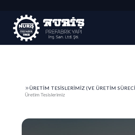
İçeriğe
atla
ÜRETIM TESISLERIMIZ (VE ÜRETİM SÜREC
Üretim Tesislerimiz