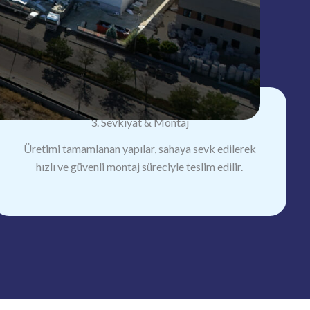
3. Sevkiyat & Montaj
Üretimi tamamlanan yapılar, sahaya sevk edilerek
hızlı ve güvenli montaj süreciyle teslim edilir.